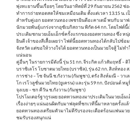
พุ่งทะยานขึ้นเรื่อยๆ โดยวันอาทิตย์ที่ 29 กันยายน 2562 ช่อง
ทำการถ่ายทอดสดให้ชมเหมือนเดิม ตั้งแต่เวลา 13.15 น. เป
สำหรับคู่เอก ยอดทวนทอง เพชรยินดีอะคาเดมี่ พบกับ มาฟลุ
นักมวยพันธุ์แกร่งจากอุซัเบกิสถาน พิกัด 64 กก. โดยไฟต์นี้
ประเดิมชกมวยเอ็มเอ็กซ์ครั้งแรกของยอดทวนทอง ซึ่ง หนุ
ยินดี เจ้าของสีเสื้อเผยว่า ไฟต์นี้ยอดทวนทองได้กลับไปซ้อมที
จังหวัด แต่ขอให้วางใจได้ ยอดทวนทองเป็นมวยใจสู้ ไม่ทำให
แน่นอน
คู่อื่นๆ ในรายการมีดังนี้ รุ่น 51 กก. จีระกิต แก้วสัมฤทธิ์ –
บราซิเลโร โบซาตมวยไทย (บราซิล), รุ่น 62 กก. สิงห์ทอง ส.ย
การช่าง – โซ จันนี ช.กังวาน (กัมพูชา), ตรัง สิงห์มณี – วาเล
โก เรโวลูชั่นมวยไทย (ยูเครน) และรุ่น 59 กก. ปังปอนด์ หมูป
จุงเบย – ซก คีวัน ช.กังวาน (กัมพูชา)
โปรโมเตอร์ฐากูรเผย ยอดทวนทองมาประเดิมในมวยเอ็มเอ็
เรื่องง่ายๆ แน่นอนผิดกับมาฟลุดที่ชกเวทีนี้มาหลายครั้งแล
ยอดทวนทองเตรียมตัวมาไม่ดีรับรองจะเดือดร้อนแฟนมว
ชมรับรองสนุกแน่