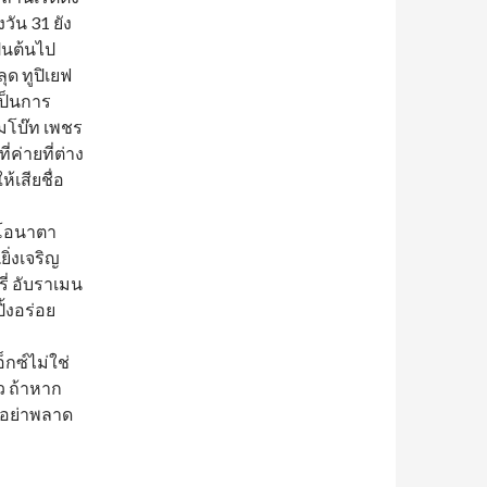
วัน 31 ยัง
็นต้นไป
ด ทูปิเยฟ
เป็นการ
่มโบ๊ท เพชร
่ค่ายที่ต่าง
้เสียชื่อ
 ดิโอนาตา
ิ่งเจริญ
รี่ อับราเมน
ิ้งอร่อย
กซ์ไม่ใช่
้ว ถ้าหาก
ยอย่าพลาด