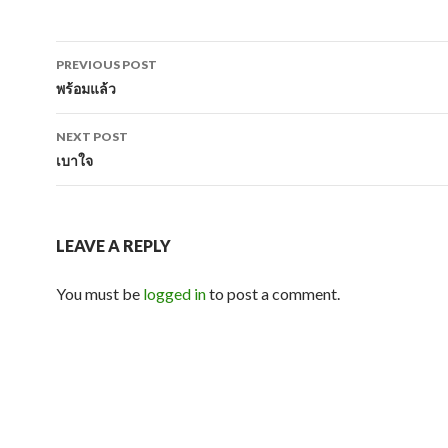
Post
PREVIOUS POST
navigation
พร้อมแล้ว
NEXT POST
เบาใจ
LEAVE A REPLY
You must be
logged in
to post a comment.