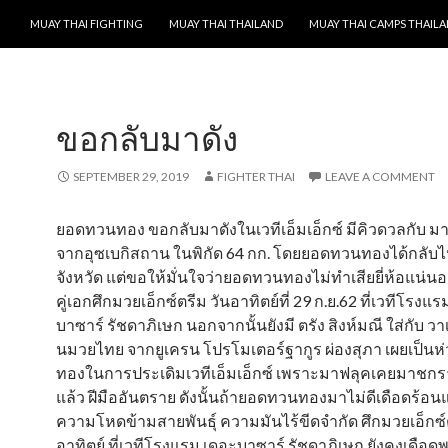
SKIP TO CONTENT
MUAY THAI FIGHTING
MUAY THAI THAILAND
MUAY THAI CAMPS THAIL
ขอกลับมาดัง
SEPTEMBER 29, 2019
FIGHTER THAI
LEAVE A COMMENT
ยอดทวนทอง ขอกลับมาดังในเวทีเอ็มเอ็กซ์ มีคิวดวลกับ มา
จากอุซเบกิสถาน ในพิกัด 64 กก. โดยยอดทวนทองได้กลับไป
จังหวัด แต่ขอให้มั่นใจว่ายอดทวนทองไม่ทำเสียยี่ห้อแน่น
คู่เอกศึกมวยเอ็กซ์ตรีม วันอาทิตย์ที่ 29 ก.ย.62 ที่เวทีโรงแ
บาซาร์ รัชดาภิเษก นอกจากนั้นยังมี ตรัง สิงห์มณี ใส่กับ วาเลร
นมวยไทย จากยูเครน โปรโมเตอร์ฐากูร ผ่องสุภา เผยเป็น
ทองในการประเดิมเวทีเอ็มเอ็กซ์ เพราะมาฟลุคเคยมาชกร
แล้ว ฝีมืออันตราย ดังนั้นถ้ายอดทวนทองมาไม่ดีเดือดร้อนแ
ความโหดข้ามสายพันธุ์ ความมันไร้ขีดจำกัด ศึกมวยเอ็กซ์ต
อาทิตย์ ที่เวทีโรงแรม เดอะบาซาร์ รัชดาภิเษก ยังคงเดือดพ