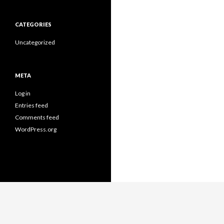
CATEGORIES
Uncategorized
META
Log in
Entries feed
Comments feed
WordPress.org
Proudly powered by WordPress