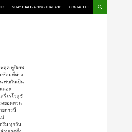
AND
MUAY THAI TRAINING THAILAND
CONTACT US
ฟลุค ทูปิเยฟ
ซ้อมที่ต่าง
อน พบกันเป็น
รมเดอะ
ี่ เรโวลูชั่
ห่วงยอดทวน
ายการนี้
น่
รีม ทุกวัน
ล่านเรตติ้ง