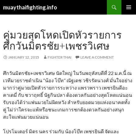
Search
muaythaifighting.info
SKIP
PRIMAR
TO
MENU
CONTENT
คู่มวยสุดโหดเปิดหัวรายการ
ศึกวันมิตรชัย+เพชรวิเศษ
JANUARY 12, 2015
FIGHTER THAI
LEAVE A COMMENT
ศึกวันมิตรชัย+เพชรวิเศษ นัดใหญ่ ในวันพฤหัสบดีที่ 22 ม.ค.นี้ ณ
เวทีมวยราชดำเนิน “น้อง โบ๊ท” ณัฐเดช วชิรรัตนวงศ์ มั่นใจอย่าง
มากว่าคู่มวยเปิดหัวรายการระหว่าง แพรวพราว เพชรยินดีอะ
คาเดมี่ กับ ชวาฤทธิ์ นัฐกินปลา ต้องดวลกันอย่างสุดโหดแน่นอน
รับรองได้ว่าแฟนมวยไม่ผิดหวัง สำหรับยอดมวยแห่งอนาคตทั้ง
คู่ ไม่ว่าใครจะแพ้หรือชนะเกมการชกต้องดวลกันอย่างสนุก
สะใจแฟนมวยแน่นอน
โปรโมเตอร์ มิตร นคร ร่วมกับ น้องโบ๊ท เพชรยินดี จัดและ