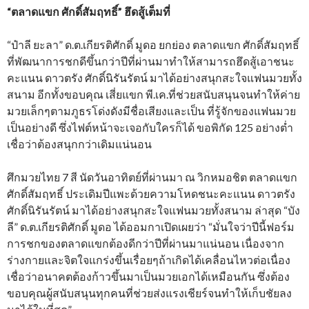
“ตลาดแขก ศักดิ์สัมฤทธิ์” ฮึดสู้เต็มที่
“ป๋าลี ยะลา” ด.ต.เกียรติศักดิ์ มูดอ ยกย่อง ตลาดแขก ศักดิ์สัมฤทธิ์
ที่พัฒนาการชกดีขึ้นกว่าปีที่ผ่านมาทำให้สามารถฮึดสู้เอาชนะ
คะแนน ดาวตรัง ศักดิ์นิรันรัตน์ มาได้อย่างสนุกสะใจแฟนมวยทั้ง
สนาม อีกทั้งขอบคุณ เสี่ยแขก พี.เค.ที่ช่วยสนับสนุนจนทำให้ค่าย
มวยเล็กๆตามภูธรโด่งดังมีชื่อเสียงและเป็น ที่รู้จักของแฟนมวย
เป็นอย่างดี ซึ่งไฟต์หน้าจะเจอกับใครก็ได้ ขอพิกัด 125 อย่างต่ำ
เชื่อว่าต้องสนุกกว่าเดิมแน่นอน
ศึกมวยไทย 7 สี นัดวันอาทิตย์ที่ผ่านมา ณ วิกหมอชิต ตลาดแขก
ศักดิ์สัมฤทธิ์ ประเดิมปีแพะด้วยความโหดชนะคะแนน ดาวตรัง
ศักดิ์นิรันรัตน์ มาได้อย่างสนุกสะใจแฟนมวยทั้งสนาม ล่าสุด “บัง
ลี” ด.ต.เกียรติศักดิ์ มูดอ ได้ออมกาเปิดเผยว่า “มั่นใจว่าปีนี้ฟอร์ม
การชกของตลาดแขกต้องดีกว่าปีที่ผ่านมาแน่นอน เนื่องจาก
ร่างกายและจิตใจแกร่งขึ้นเรื่อยๆถ้าเกิดได้เคลื่อนไหวต่อเนื่อง
เชื่อว่าอนาคตต้องก้าวขึ้นมาเป็นมวยเอกได้เหมือนกัน ซึ่งต้อง
ขอบคุณผู้สนับสนุนทุกคนที่ช่วยส่งแรงเชียร์จนทำให้เก็บชัยลง