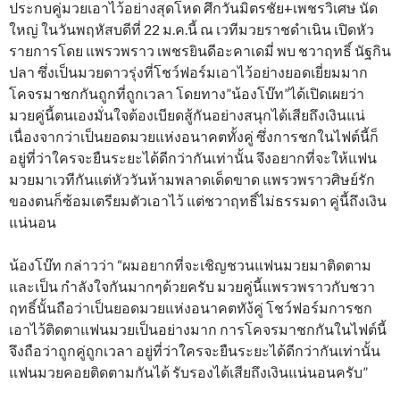
ประกบคู่มวยเอาไว้อย่างสุดโหด ศึกวันมิตรชัย+เพชรวิเศษ นัด
ใหญ่ ในวันพฤหัสบดีที่ 22 ม.ค.นี้ ณ เวทีมวยราชดำเนิน เปิดหัว
รายการโดย แพรวพราว เพชรยินดีอะคาเดมี่ พบ ชวาฤทธิ์ นัฐกิน
ปลา ซึ่งเป็นมวยดาวรุ่งที่โชว์ฟอร์มเอาไว้อย่างยอดเยี่ยมมาก
โคจรมาชกกันถูกที่ถูกเวลา โดยทาง”น้องโบ๊ท”ได้เปิดเผยว่า
มวยคู่นี้ตนเองมั่นใจต้องเบียดสู้กันอย่างสนุกได้เสียถึงเงินแน่
เนื่องจากว่าเป็นยอดมวยแห่งอนาคตทั้งคู่ ซึ่งการชกในไฟต์นี้ก็
อยู่ที่ว่าใครจะยืนระยะได้ดีกว่ากันเท่านั้น จึงอยากที่จะให้แฟน
มวยมาเวทีกันแต่หัววันห้ามพลาดเด็ดขาด แพรวพราวศิษย์รัก
ของตนก็ซ้อมเตรียมตัวเอาไว้ แต่ชวาฤทธิ์ไม่ธรรมดา คู่นี้ถึงเงิน
แน่นอน
น้องโบ๊ท กล่าวว่า “ผมอยากที่จะเชิญชวนแฟนมวยมาติดตาม
และเป็น กำลังใจกันมากๆด้วยครับ มวยคู่นี้แพรวพราวกับชวา
ฤทธิ์นั้นถือว่าเป็นยอดมวยแห่งอนาคตทัง้คู่ โชว์ฟอร์มการชก
เอาไว้ติดตาแฟนมวยเป็นอย่างมาก การโคจรมาชกกันในไฟต์นี้
จึงถือว่าถูกคู่ถูกเวลา อยู่ที่ว่าใครจะยืนระยะได้ดีกว่ากันเท่านั้น
แฟนมวยคอยติดตามกันได้ รับรองได้เสียถึงเงินแน่นอนครับ”