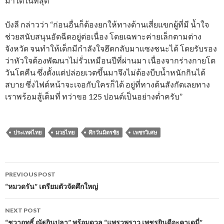
มาได้ในที่สุด”
บังลี กล่าวว่า “ก่อนอื่นก็ต้องยกให้ทางด้านเสี่ยแขกผู้ที่มี น้ำใจ
ช่วยสนับสนุนอัดฉีดอยู่ต่อเนื่อง โดยเฉพาะค่ายเล็กตามต่าง
จังหวัด จนทำให้เด็กมีกำลังใจฮึดกลับมาแซงชนะได้ โดยรับรอง
ว่าหัวใจต้องพัฒนาไม่รั่วเหมือนปีที่ผ่านมา เนื่องจากร่างกายโต
วันโตคืน ซึ่งตั้งแต่ปล่อยเวตขึ้นมาจึงไม่ต้องบีบน้ำหนักกินได้
สบาย ซึ่งไฟต์หน้าจะเจอกับใครก็ได้ อยู่ที่ทางต้นสังกัดเลยทาง
เราพร้อมสู้เต็มที่ ทว่าขอ 125 ปอนด์เป็นอย่างต่ำครับ”
ประเทศไทย
มวยไทย
ศึกวันมิตรชัย
เพชรวิเศษ
Post
PREVIOUS POST
navigation
“หมวดรัน” เตรียมตัวจัดศึกใหญ่
NEXT POST
“ชวาฤทธิ์ ณัฐกินปลา” พร้อมดวล “แพรวพราว เพชรยินดีอะคาเดมี่”